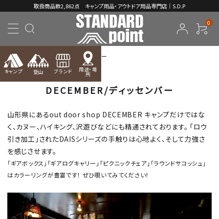
取扱商品数2,862点 キャンプ用品・アウトドア用品専門店｜S.D.P
0
TOP
DECEMBER/ディッセンバー
用途・場
キャンプ
ブランド
登山
所
DECEMBER/ディッセンバー
ACCOUNT MENU
ようこそ ゲスト 様
山形県にあるout door shop DECEMBER キャンプだけではな
meeting_room
く、カヌー、ハイキング、沢遊びなどにも精通されております。 「ロウ
person
ログイン
新規会員登録
引き加工」されたDAISシリーズの手触りは心地よく、そして力強さ
を感じさせます。
コンテンツ
「ギアボックス」「ギアログキャリー」「ピクニックチェア」「ラウンドサコッシュ」
はカラーリングが豊富です！ ぜひ覗いてみてください！
INFORMATION