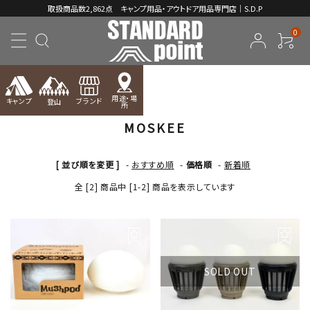
取扱商品数2,862点 キャンプ用品・アウトドア用品専門店｜S.D.P
0
TOP
MOSKEE
用途・場
キャンプ
ブランド
登山
所
MOSKEE
ACCOUNT MENU
ようこそ ゲスト 様
[ 並び順を変更 ]
-
おすすめ順
-
価格順
-
新着順
meeting_room
person
ログイン
新規会員登録
全 [2] 商品中 [1-2] 商品を表示しています
コンテンツ
INFORMATION
SOLD OUT