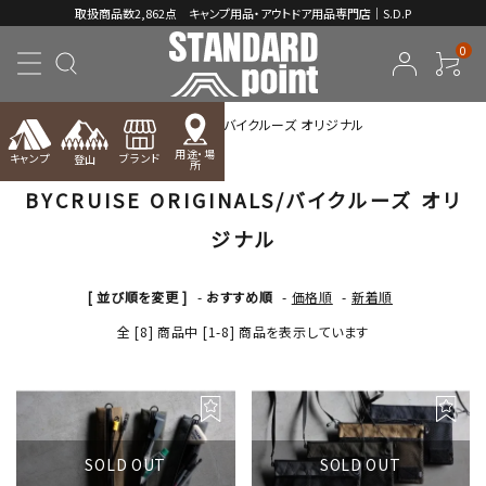
取扱商品数2,862点 キャンプ用品・アウトドア用品専門店｜S.D.P
0
TOP
BYCRUISE ORIGINALS/バイクルーズ オリジナル
用途・場
キャンプ
ブランド
登山
所
BYCRUISE ORIGINALS/バイクルーズ オリ
ACCOUNT MENU
ようこそ ゲスト 様
ジナル
meeting_room
person
ログイン
新規会員登録
[ 並び順を変更 ]
-
おすすめ順
-
価格順
-
新着順
全 [8] 商品中 [1-8] 商品を表示しています
コンテンツ
INFORMATION
SOLD OUT
SOLD OUT