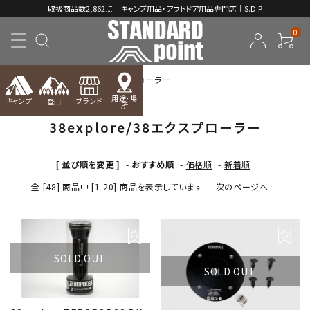
取扱商品数2,862点 キャンプ用品・アウトドア用品専門店｜S.D.P
0
TOP
38explore/38エクスプローラー
用途・場
キャンプ
ブランド
登山
所
38explore/38エクスプローラー
ACCOUNT MENU
ようこそ ゲスト 様
[ 並び順を変更 ]
-
おすすめ順
-
価格順
-
新着順
meeting_room
person
ログイン
新規会員登録
全 [48] 商品中 [1-20] 商品を表示しています
次のページへ
コンテンツ
INFORMATION
SOLD OUT
SOLD OUT