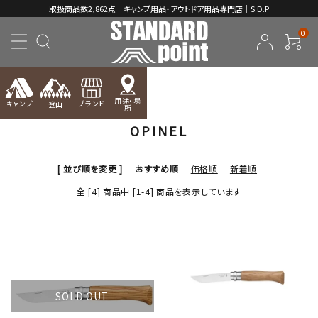
取扱商品数2,862点 キャンプ用品・アウトドア用品専門店｜S.D.P
0
TOP
OPINEL
用途・場
キャンプ
ブランド
登山
所
OPINEL
ACCOUNT MENU
ようこそ ゲスト 様
[ 並び順を変更 ]
-
おすすめ順
-
価格順
-
新着順
meeting_room
person
ログイン
新規会員登録
全 [4] 商品中 [1-4] 商品を表示しています
コンテンツ
INFORMATION
SOLD OUT