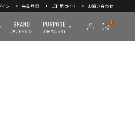
グイン
会員登録
ご利用ガイド
お問い合わせ
BRAND
PURPOSE
0
ブランドから探す
場所・用途で探す
ープ
ランタン・ライト
バックパック
焚き火・グリル
スリーピングアイ
リー
クーラーボックス・
クックウェア
食器・カトラリー・
フィールドギア
ジャグ・ボトル
調理器具