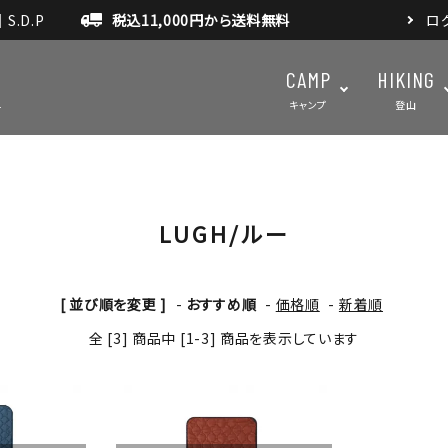
.D.P
税込11,000円から送料無料
ロ
CAMP
HIKING
キャンプ
登山
LUGH/ルー
テント・タープ
テント・タ
マット・グランドシート
アクセサ
アウトドアスパイス
[ 並び順を変更 ]
-
おすすめ順
-
価格順
-
新着順
全 [3] 商品中 [1-3] 商品を表示しています