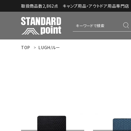
取扱商品数2,862点 キャンプ用品・アウトドア用品専門店｜S
TOP
LUGH/ルー
ACCOUNT MENU
ようこそ ゲスト 様
meeting_room
person
ログイン
新規会員登録
コンテンツ
INFORMATION