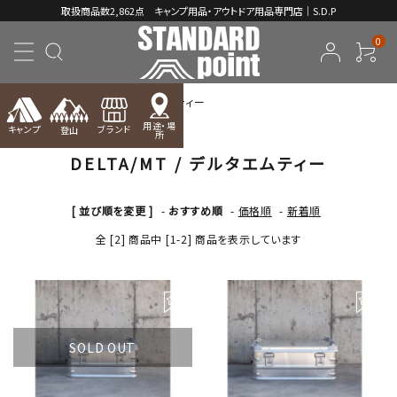
取扱商品数2,862点 キャンプ用品・アウトドア用品専門店｜S.D.P
0
TOP
DELTA/MT / デルタエムティー
用途・場
キャンプ
ブランド
登山
所
DELTA/MT / デルタエムティー
ACCOUNT MENU
ようこそ ゲスト 様
[ 並び順を変更 ]
-
おすすめ順
-
価格順
-
新着順
meeting_room
person
ログイン
新規会員登録
全 [2] 商品中 [1-2] 商品を表示しています
コンテンツ
INFORMATION
SOLD OUT