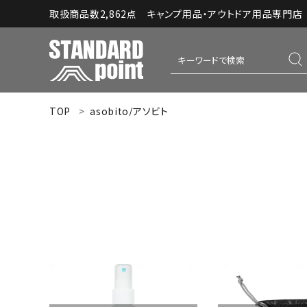
取扱商品数2,862点 キャンプ用品・アウトドア用品専門店｜S
TOP
asobito/アソビト
ACCOUNT MENU
ようこそ ゲスト 様
meeting_room
person
ログイン
新規会員登録
コンテンツ
INFORMATION