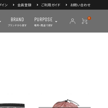
グイン
会員登録
ご利用ガイド
お問い合わせ
BRAND
PURPOSE
0
ブランドから探す
場所・用途で探す
ープ
ランタン・ライト
バックパック
焚き火・グリル
スリーピングアイ
リー
クーラーボックス・
クックウェア
食器・カトラリー・
フィールドギア
ジャグ・ボトル
調理器具