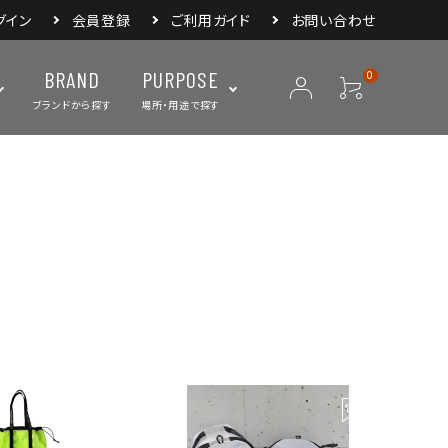
グイン
会員登録
ご利用ガイド
お問い合わせ
BRAND
PURPOSE
0
ブランドから探す
場所・用途で探す
ープ
ランタン・ライト
バックパック
焚き火・グリル
スリーピングアイ
リー
クーラーボックス・
クックウェア
食器・カトラリー・
フィールドギア
ジャグ・ボトル
調理器具