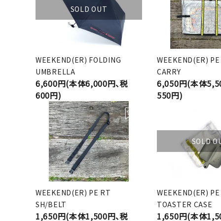
SOLD OUT
WEEKEND(ER) FOLDING
WEEKEND(ER) PE
UMBRELLA
CARRY
6,600円(本体6,000円、税
6,050円(本体5,
600円)
550円)
SOLD O
WEEKEND(ER) PE RT
WEEKEND(ER) PE
SH/BELT
TOASTER CASE
1,650円(本体1,500円、税
1,650円(本体1,