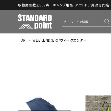
取扱商品数2,862点 キャンプ用品・アウトドア用品専門店｜S
TOP
WEEKEND(ER)/ウィークエンダー
ACCOUNT MENU
ようこそ ゲスト 様
meeting_room
person
ログイン
新規会員登録
コンテンツ
INFORMATION