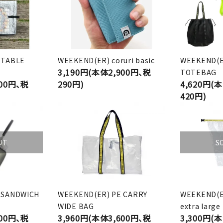
 TABLE
WEEKEND(ER) coruri basic
WEEKEND(E
3,190円(本体2,900円、税
TOTEBAG
500円、税
290円)
4,620円(
420円)
UT
S
 SANDWICH
WEEKEND(ER) PE CARRY
WEEKEND(E
WIDE BAG
extra large
500円、税
3,960円(本体3,600円、税
3,300円(