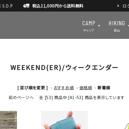
.D.P
税込11,000円から送料無料
ロ
CAMP
HIKING
キャンプ
登山
WEEKEND(ER)/ウィークエンダー
テント・タープ
テント・タ
マット・グランドシート
アクセサ
アウトドアスパイス
[ 並び順を変更 ]
-
おすすめ順
-
価格順
-
新着順
前のページへ
全 [53] 商品中 [41-53] 商品を表示しています