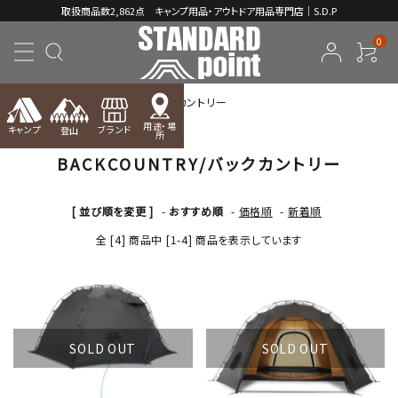
取扱商品数2,862点 キャンプ用品・アウトドア用品専門店｜S.D.P
0
TOP
BACKCOUNTRY/バックカントリー
用途・場
キャンプ
ブランド
登山
所
BACKCOUNTRY/バックカントリー
ACCOUNT MENU
ようこそ ゲスト 様
[ 並び順を変更 ]
-
おすすめ順
-
価格順
-
新着順
meeting_room
person
ログイン
新規会員登録
全 [4] 商品中 [1-4] 商品を表示しています
コンテンツ
INFORMATION
SOLD OUT
SOLD OUT