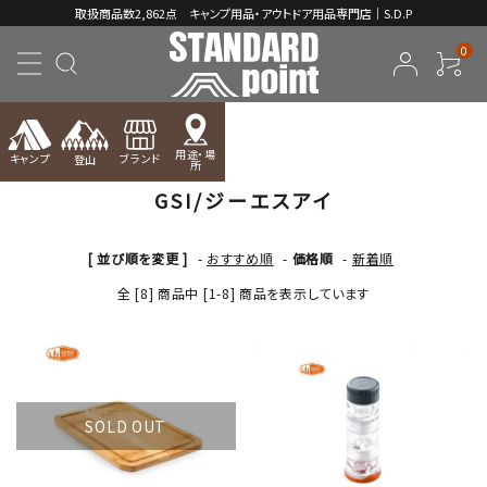
取扱商品数2,862点 キャンプ用品・アウトドア用品専門店｜S.D.P
0
TOP
GSI/ジーエスアイ
用途・場
キャンプ
ブランド
登山
所
GSI/ジーエスアイ
ACCOUNT MENU
ようこそ ゲスト 様
[ 並び順を変更 ]
-
おすすめ順
-
価格順
-
新着順
meeting_room
person
ログイン
新規会員登録
全 [8] 商品中 [1-8] 商品を表示しています
コンテンツ
INFORMATION
SOLD OUT