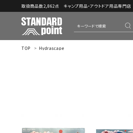
取扱商品数2,862点 キャンプ用品・アウトドア用品専門店｜S
TOP
Hydrascape
ACCOUNT MENU
ようこそ ゲスト 様
meeting_room
person
ログイン
新規会員登録
コンテンツ
INFORMATION