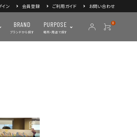
グイン
会員登録
ご利用ガイド
お問い合わせ
BRAND
PURPOSE
0
ブランドから探す
場所・用途で探す
ープ
ランタン・ライト
バックパック
焚き火・グリル
スリーピングアイ
リー
クーラーボックス・
クックウェア
食器・カトラリー・
フィールドギア
ジャグ・ボトル
調理器具