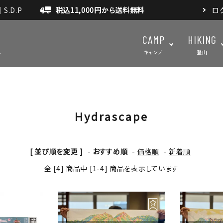
.D.P
税込11,000円から送料無料
ロ
CAMP
HIKING
キャンプ
登山
Hydrascape
テント・タープ
テント・タ
マット・グランドシート
アクセサ
アウトドアスパイス
[ 並び順を変更 ]
-
おすすめ順
-
価格順
-
新着順
全 [4] 商品中 [1-4] 商品を表示しています