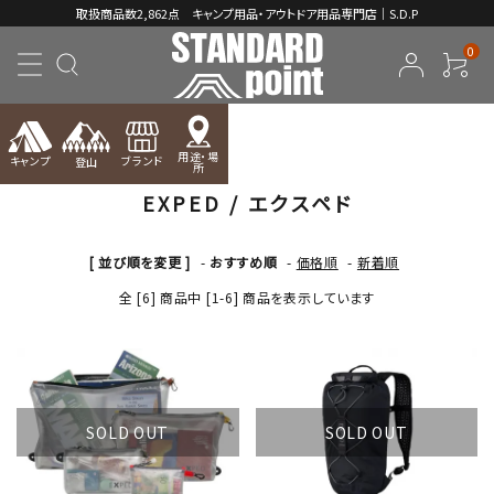
取扱商品数2,862点 キャンプ用品・アウトドア用品専門店｜S.D.P
0
TOP
EXPED / エクスペド
用途・場
キャンプ
ブランド
登山
所
EXPED / エクスペド
ACCOUNT MENU
ようこそ ゲスト 様
[ 並び順を変更 ]
-
おすすめ順
-
価格順
-
新着順
meeting_room
person
ログイン
新規会員登録
全 [6] 商品中 [1-6] 商品を表示しています
コンテンツ
INFORMATION
SOLD OUT
SOLD OUT