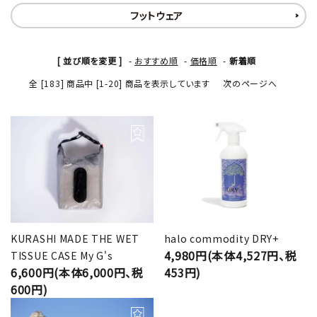
フットウェア
[ 並び順を変更 ]
-
おすすめ順
-
価格順
-
新着順
全 [183] 商品中 [1-20] 商品を表示しています
次のページへ
KURASHI MADE THE WET
halo commodity DRY+
4,980円(本体4,527円、税
TISSUE CASE My G's
6,600円(本体6,000円、税
453円)
600円)