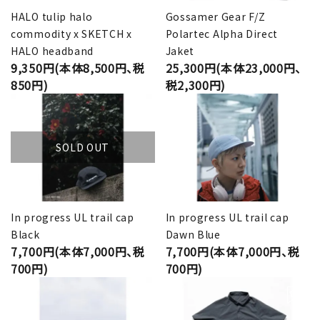
HALO tulip halo
Gossamer Gear F/Z
commodity x SKETCH x
Polartec Alpha Direct
HALO headband
Jaket
9,350円(本体8,500円、税
25,300円(本体23,000円、
850円)
税2,300円)
SOLD OUT
In progress UL trail cap
In progress UL trail cap
Black
Dawn Blue
7,700円(本体7,000円、税
7,700円(本体7,000円、税
700円)
700円)