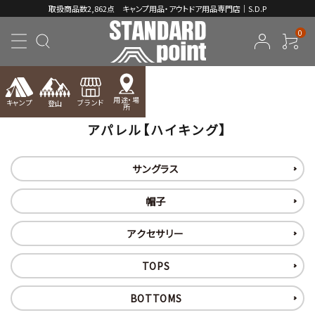
取扱商品数2,862点 キャンプ用品・アウトドア用品専門店｜S.D.P
0
TOP
アパレル【ハイキング】
用途・場
キャンプ
ブランド
登山
所
アパレル【ハイキング】
ACCOUNT MENU
ようこそ ゲスト 様
サングラス
meeting_room
person
ログイン
新規会員登録
帽子
コンテンツ
アクセサリー
INFORMATION
TOPS
BOTTOMS