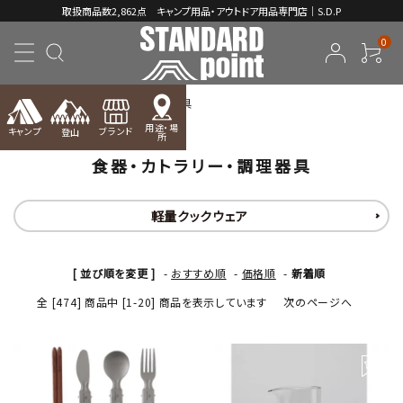
取扱商品数2,862点 キャンプ用品・アウトドア用品専門店｜S.D.P
0
TOP
食器・カトラリー・調理器具
用途・場
キャンプ
ブランド
登山
所
食器・カトラリー・調理器具
ACCOUNT MENU
ようこそ ゲスト 様
軽量クックウェア
meeting_room
person
ログイン
新規会員登録
[ 並び順を変更 ]
-
おすすめ順
-
価格順
-
新着順
コンテンツ
全 [474] 商品中 [1-20] 商品を表示しています
次のページへ
INFORMATION