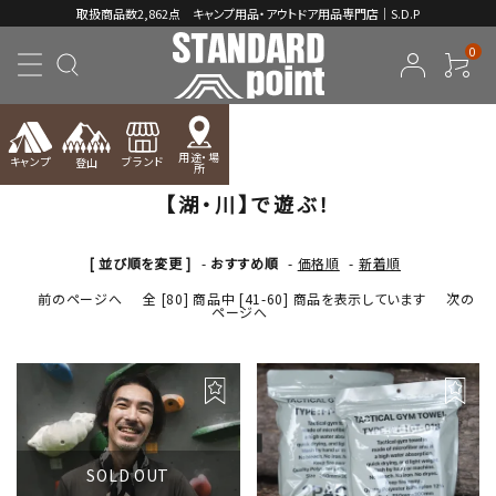
取扱商品数2,862点 キャンプ用品・アウトドア用品専門店｜S.D.P
0
TOP
【湖・川】で遊ぶ！
用途・場
キャンプ
ブランド
登山
所
【湖・川】で遊ぶ！
ACCOUNT MENU
ようこそ ゲスト 様
[ 並び順を変更 ]
-
おすすめ順
-
価格順
-
新着順
meeting_room
person
ログイン
新規会員登録
前のページへ
全 [80] 商品中 [41-60] 商品を表示しています
次の
ページへ
コンテンツ
INFORMATION
SOLD OUT