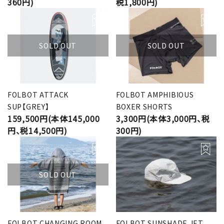
360円)
税1,800円)
SOLD OUT
SOLD OUT
FOLBOT ATTACK
FOLBOT AMPHIBIOUS
SUP【GREY】
BOXER SHORTS
159,500円(本体145,000
3,300円(本体3,000円、税
円、税14,500円)
300円)
SOLD OUT
FOLBOT CHANGING ROOM
FOLBOT SUNSHADE JET