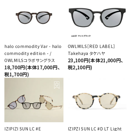
halo commodity Var - halo
OWLMILS［RED LABEL］
commodity edition - /
Takehaya タケハヤ
23,100円(本体21,000円、
OWLMILSコラボサングラス
18,700円(本体17,000円、
税2,100円)
税1,700円)
IZIPIZI SUN LC #E
IZIPZI SUN LC #D LT Light