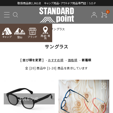
取扱商品数2,862点 キャンプ用品・アウトドア用品専門店｜S.D.P
0
TOP
アパレル【キャンプ】
サングラス
用途・場
キャンプ
ブランド
登山
所
サングラス
ACCOUNT MENU
ようこそ ゲスト 様
[ 並び順を変更 ]
-
おすすめ順
-
価格順
-
新着順
meeting_room
person
ログイン
新規会員登録
全 [20] 商品中 [1-20] 商品を表示しています
コンテンツ
INFORMATION
SOLD OUT