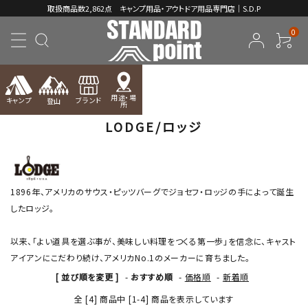
取扱商品数2,862点 キャンプ用品・アウトドア用品専門店｜S.D.P
0
TOP
LODGE/ロッジ
用途・場
キャンプ
ブランド
登山
所
LODGE/ロッジ
ACCOUNT MENU
ようこそ ゲスト 様
meeting_room
person
ログイン
新規会員登録
1896年、アメリカのサウス・ピッツバーグでジョセフ・ロッジの手によって誕生
したロッジ。
コンテンツ
以来、「よい道具を選ぶ事が、美味しい料理をつくる第一歩」を信念に、キャスト
INFORMATION
アイアンにこだわり続け、アメリカNo.1のメーカーに育ちました。
[ 並び順を変更 ]
-
おすすめ順
-
価格順
-
新着順
全 [4] 商品中 [1-4] 商品を表示しています