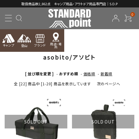
取扱商品数2,862点 キャンプ用品・アウトドア用品専門店｜S.D.P
0
TOP
asobito/アソビト
用途・場
キャンプ
ブランド
登山
所
asobito/アソビト
ACCOUNT MENU
ようこそ ゲスト 様
[ 並び順を変更 ]
-
おすすめ順
-
価格順
-
新着順
meeting_room
person
ログイン
新規会員登録
全 [22] 商品中 [1-20] 商品を表示しています
次のページへ
コンテンツ
INFORMATION
SOLD OUT
SOLD OUT