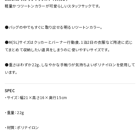
軽量かつツートンカラーが可愛らしいスタッフサックです。
●バッグの中でもすぐに取り出せる明るいツートンカラー。
●M(5L)サイズはクッカーとバーナー行動食、1泊2日の衣服など用途に応じ
てまとめて収納したい道具をしまうのに使いやすいサイズです。
●重さはわずか22g、しなやかな手触りが気持ちよいポリナイロンを使用して
います。
SPEC
・サイズ：幅21×高さ16×奥行15cm
・重量：22g
・材質：ポリナイロン