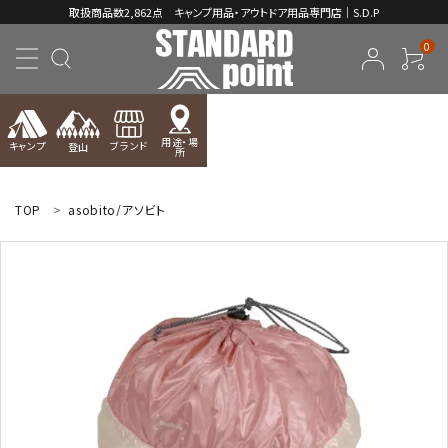
取扱商品数2,862点 キャンプ用品・アウトドア用品専門店｜S.D.P
0
用途・場
キャンプ
ブランド
登山
所
ACCOUNT MENU
ようこそ ゲスト 様
TOP
asobito/アソビト
meeting_room
person
ログイン
新規会員登録
コンテンツ
INFORMATION