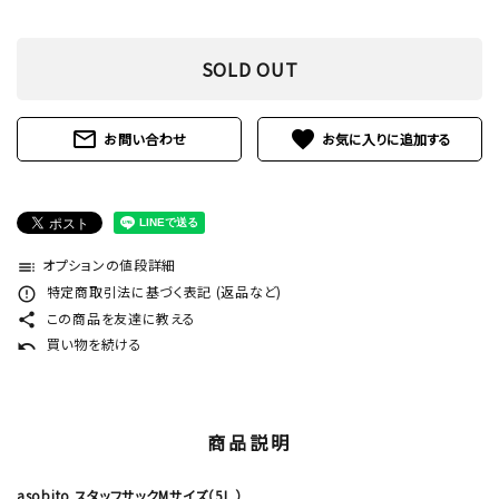
SOLD OUT
mail_outline
favorite
お問い合わせ
オプションの値段詳細
toc
特定商取引法に基づく表記 (返品など)
error_outline
この商品を友達に教える
share
買い物を続ける
undo
商品説明
asobito スタッフサックMサイズ（5L ）