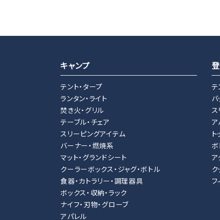
キーワード
キャンプ
登
テント・タープ
テ
ランタン・ライト
バ
カテゴリー
焚き火・グリル
ス
テーブル・チェア
ア
スリーピングアイテム
ト
バーナー・燃焼系
ボ
マット・グランドシート
ア
検索する
クーラーボックス・ジャグ・ボトル
ク
食器・カトラリー・調理器具
フ
ボックス・収納・ラック
ナイフ・刃物・グローブ
アパレル