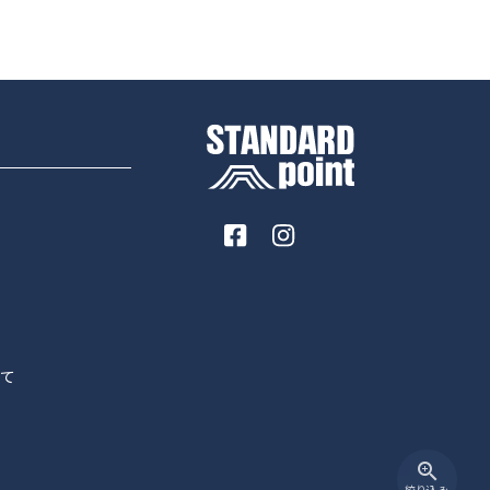
いて
zoom_in
絞り込み