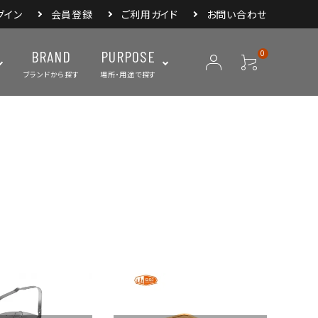
グイン
会員登録
ご利用ガイド
お問い合わせ
BRAND
PURPOSE
0
ブランドから探す
場所・用途で探す
ープ
ランタン・ライト
バックパック
焚き火・グリル
スリーピングアイ
リー
クーラーボックス・
クックウェア
食器・カトラリー・
フィールドギア
ジャグ・ボトル
調理器具