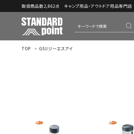
取扱商品数2,862点 キャンプ用品・アウトドア用品専門店｜S
TOP
GSI/ジーエスアイ
ACCOUNT MENU
ようこそ ゲスト 様
meeting_room
person
ログイン
新規会員登録
コンテンツ
INFORMATION