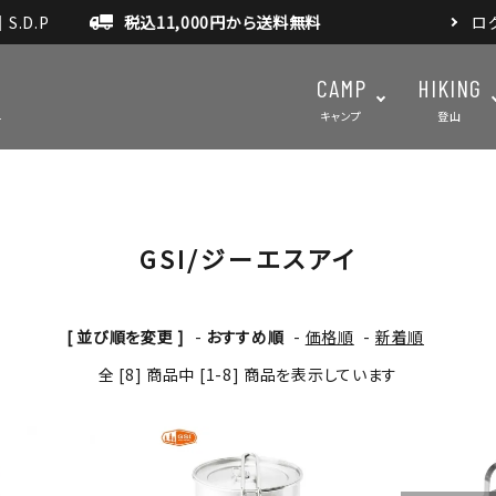
.D.P
税込11,000円から送料無料
ロ
CAMP
HIKING
キャンプ
登山
GSI/ジーエスアイ
テント・タープ
テント・タ
マット・グランドシート
アクセサ
アウトドアスパイス
[ 並び順を変更 ]
-
おすすめ順
-
価格順
-
新着順
全 [8] 商品中 [1-8] 商品を表示しています