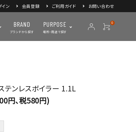
グイン
会員登録
ご利用ガイド
お問い合わせ
BRAND
PURPOSE
0
ブランドから探す
場所・用途で探す
ープ
ランタン・ライト
バックパック
焚き火・グリル
スリーピングアイ
リー
クーラーボックス・
クックウェア
食器・カトラリー・
フィールドギア
ジャグ・ボトル
調理器具
ステンレスボイラー 1.1L
800円、税580円)
＋