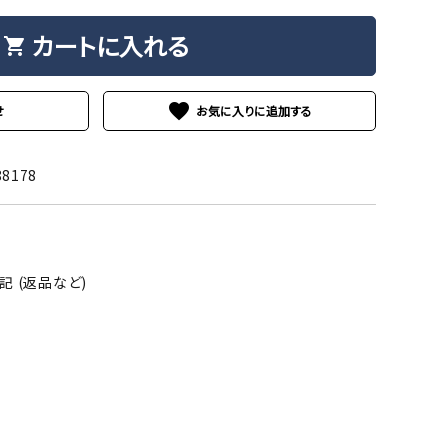
カートに入れる
shopping_cart
favorite
せ
88178
 (返品など)