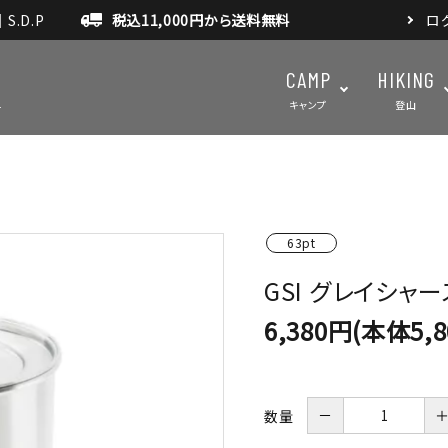
.D.P
税込11,000円から送料無料
ロ
CAMP
HIKING
キャンプ
登山
テント・タープ
テント・タ
63pt
マット・グランドシート
アクセサ
GSI グレイシャー
アウトドアスパイス
6,380円(本体5,
－
数量