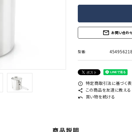
mail_outline
お問い合わ
45495621
型番:
特定商取引法に基づく表記
error_outline
この商品を友達に教える
share
買い物を続ける
undo
商品説明