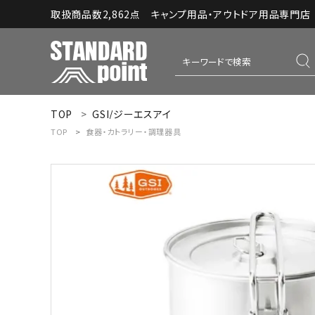
取扱商品数2,862点 キャンプ用品・アウトドア用品専門店｜S
TOP
GSI/ジーエスアイ
ACCOUNT MENU
TOP
食器・カトラリー・調理器具
ようこそ ゲスト 様
meeting_room
person
ログイン
新規会員登録
コンテンツ
INFORMATION