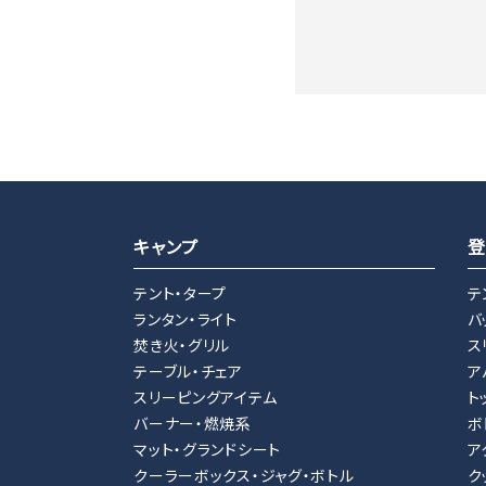
キーワード
キャンプ
登
テント・タープ
テ
ランタン・ライト
バ
カテゴリー
焚き火・グリル
ス
テーブル・チェア
ア
スリーピングアイテム
ト
バーナー・燃焼系
ボ
マット・グランドシート
ア
検索する
クーラーボックス・ジャグ・ボトル
ク