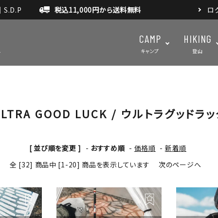
.D.P
税込11,000円から送料無料
ロ
CAMP
HIKING
キャンプ
登山
LTRA GOOD LUCK / ウルトラグッドラ
テント・タープ
テント・タ
マット・グランドシート
アクセサ
アウトドアスパイス
[ 並び順を変更 ]
-
おすすめ順
-
価格順
-
新着順
全 [32] 商品中 [1-20] 商品を表示しています
次のページへ