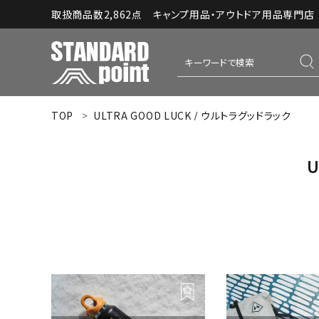
取扱商品数2,862点 キャンプ用品・アウトドア用品専門店｜S
TOP
ULTRA GOOD LUCK / ウルトラグッドラック
ACCOUNT MENU
ようこそ ゲスト 様
U
meeting_room
person
ログイン
新規会員登録
コンテンツ
INFORMATION