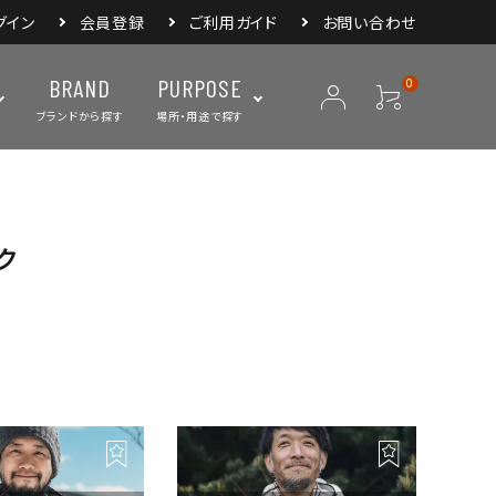
グイン
会員登録
ご利用ガイド
お問い合わせ
BRAND
PURPOSE
0
ブランドから探す
場所・用途で探す
ック
ープ
ランタン・ライト
バックパック
焚き火・グリル
スリーピングアイ
リー
クーラーボックス・
クックウェア
食器・カトラリー・
フィールドギア
ジャグ・ボトル
調理器具