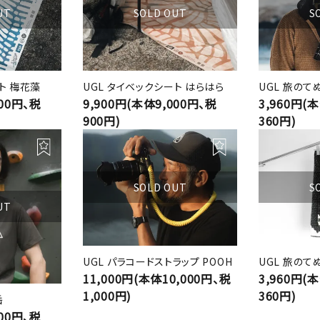
UT
SOLD OUT
S
ト 梅花藻
UGL タイベックシート はらはら
UGL 旅のて
000円、税
9,900円(本体9,000円、税
3,960円(
900円)
360円)
SOLD OUT
S
UT
UGL パラコードストラップ POOH
UGL 旅のてぬ
11,000円(本体10,000円、税
3,960円(
1,000円)
360円)
岳
600円、税