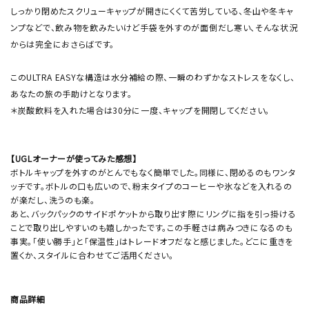
しっかり閉めたスクリューキャップが開きにくくて苦労している、冬山や冬キャ
ンプなどで、飲み物を飲みたいけど手袋を外すのが面倒だし寒い、そんな状況
からは完全におさらばです。
このULTRA EASYな構造は水分補給の際、一瞬のわずかなストレスをなくし、
あなたの旅の手助けとなります。
＊炭酸飲料を入れた場合は30分に一度、キャップを開閉してください。
【UGLオーナーが使ってみた感想】
ボトルキャップを外すのがとんでもなく簡単でした。同様に、閉めるのもワンタ
ッチです。ボトルの口も広いので、粉末タイプのコーヒーや氷などを入れるの
が楽だし、洗うのも楽。
あと、バックパックのサイドポケットから取り出す際にリングに指を引っ掛ける
ことで取り出しやすいのも嬉しかったです。この手軽さは病みつきになるのも
事実。「使い勝手」と「保温性」はトレードオフだなと感じました。どこに重きを
置くか、スタイルに合わせてご活用ください。
商品詳細