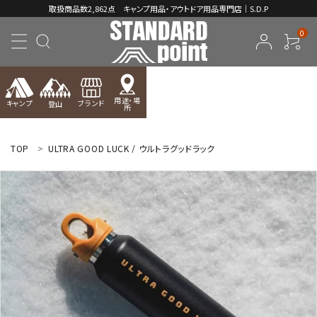
取扱商品数2,862点 キャンプ用品・アウトドア用品専門店｜S.D.P
0
用途・場
キャンプ
ブランド
登山
所
ACCOUNT MENU
ようこそ ゲスト 様
TOP
ULTRA GOOD LUCK / ウルトラグッドラック
meeting_room
person
ログイン
新規会員登録
コンテンツ
INFORMATION