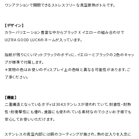
ワンアクションで開閉できるストレスフリーな真空断熱ボトルです。
【デザイン】
カラーバリエーション豊富な中からブラック X イエローの組み合わせで
ULTRA GOOD LUCKのネームが入っています。
指紋が残りにくいマットブラックのボディに、イエローとブラックの２色のキャッ
プが標準で付属します。
＊実物の色はお使いのディスプレイ上の色味と異なる可能性があります、ご
了承ください。
【機能】
二重構造となっているボディは304ステンレスが使われていて、耐食性・耐熱
性・耐衝撃性にも優れ、食器にも使われている素材なので小さいお子様でも
安心してお使いいただけます。
ステンレスの真空内部には銅のコーティングが施され、熱の出入りを入念に