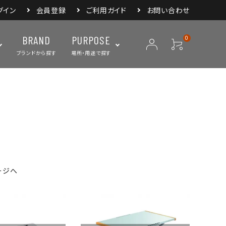
グイン
会員登録
ご利用ガイド
お問い合わせ
BRAND
PURPOSE
0
ブランドから探す
場所・用途で探す
ープ
ランタン・ライト
バックパック
焚き火・グリル
スリーピングアイ
リー
クーラーボックス・
クックウェア
食器・カトラリー・
フィールドギア
ジャグ・ボトル
調理器具
ージへ