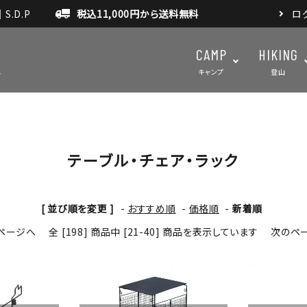
.D.P
税込11,000円から送料無料
ロ
CAMP
HIKING
キャンプ
登山
テーブル・チェア・ラック
テント・タープ
テント・タ
マット・グランドシート
アクセサ
アウトドアスパイス
[ 並び順を変更 ]
-
おすすめ順
-
価格順
-
新着順
ページへ
全 [198] 商品中 [21-40] 商品を表示しています
次のペ