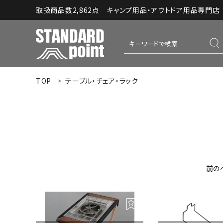
取扱商品数2,862点 キャンプ用品・アウトドア用品専門店｜S
TOP
テーブル・チェア・ラック
ACCOUNT MENU
ようこそ ゲスト 様
meeting_room
person
ログイン
新規会員登録
コンテンツ
前の
INFORMATION