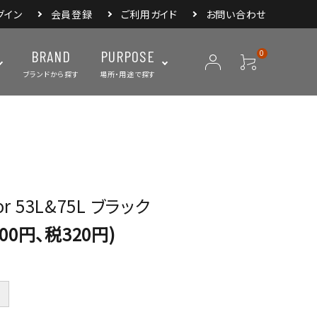
グイン
会員登録
ご利用ガイド
お問い合わせ
BRAND
PURPOSE
0
ブランドから探す
場所・用途で探す
ープ
ランタン・ライト
バックパック
焚き火・グリル
スリーピングアイ
リー
クーラーボックス・
クックウェア
食器・カトラリー・
フィールドギア
ジャグ・ボトル
調理器具
For 53L&75L ブラック
200円、税320円)
＋