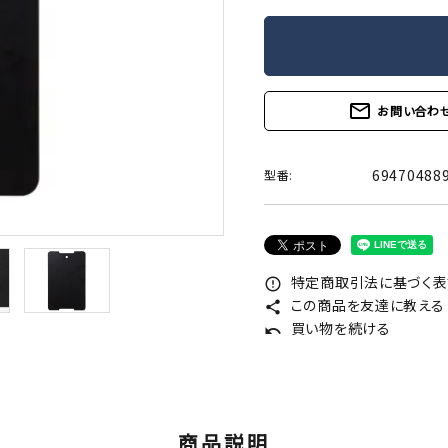
mail_outline
お問い合わ
69470488
型番:
特定商取引法に基づく表記
error_outline
この商品を友達に教える
share
買い物を続ける
undo
商品説明