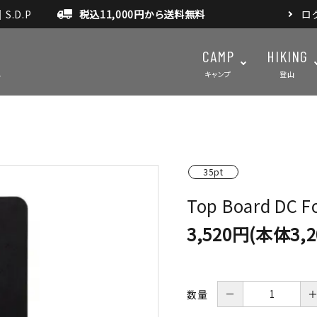
.D.P
税込11,000円から送料無料
ロ
CAMP
HIKING
キャンプ
登山
テント・タープ
テント・タ
35pt
マット・グランドシート
アクセサ
Top Board DC 
アウトドアスパイス
3,520円(本体3,
－
数量