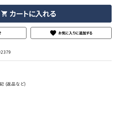
カートに入れる
shopping_cart
favorite
せ
92379
 (返品など)