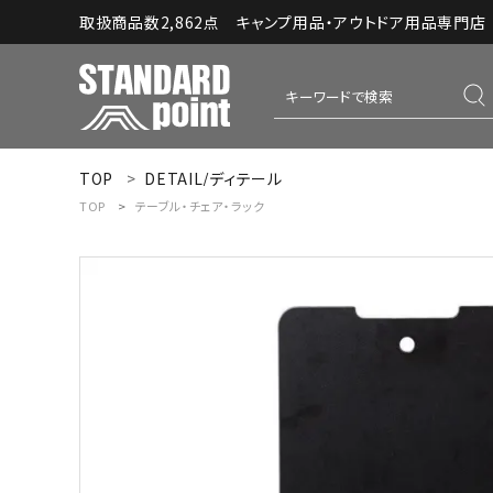
取扱商品数2,862点 キャンプ用品・アウトドア用品専門店｜S
TOP
DETAIL/ディテール
ACCOUNT MENU
TOP
テーブル・チェア・ラック
ようこそ ゲスト 様
meeting_room
person
ログイン
新規会員登録
コンテンツ
INFORMATION