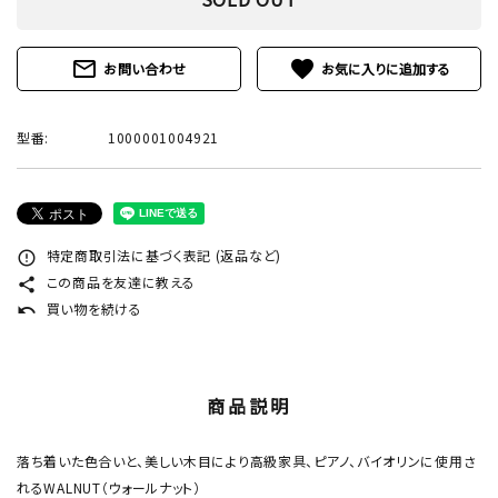
mail_outline
favorite
お問い合わせ
型番:
1000001004921
特定商取引法に基づく表記 (返品など)
error_outline
この商品を友達に教える
share
買い物を続ける
undo
商品説明
落ち着いた色合いと、美しい木目により高級家具、ピアノ、バイオリンに使用さ
れるWALNUT（ウォールナット）