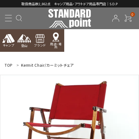
取扱商品数2,862点 キャンプ用品・アウトドア用品専門店｜S.D.P
0
用途・場
キャンプ
ブランド
登山
所
ACCOUNT MENU
ようこそ ゲスト 様
TOP
Kermit Chair/カーミットチェア
meeting_room
person
ログイン
新規会員登録
コンテンツ
INFORMATION