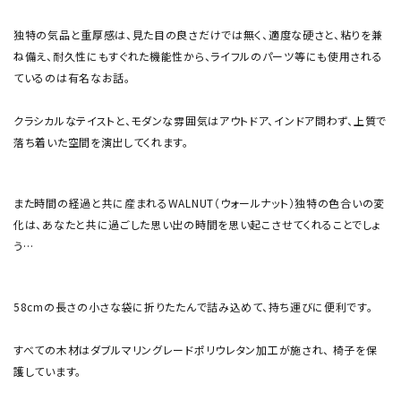
独特の気品と重厚感は、見た目の良さだけでは無く、適度な硬さと、粘りを兼
ね備え、耐久性にもすぐれた機能性から、ライフルのパーツ等にも使用される
ているのは有名なお話。
クラシカルなテイストと、モダンな雰囲気はアウトドア、インドア問わず、上質で
落ち着いた空間を演出してくれます。
また時間の経過と共に産まれるWALNUT（ウォールナット）独特の色合いの変
化は、あなたと共に過ごした思い出の時間を思い起こさせてくれることでしょ
う…
58cmの長さの小さな袋に折りたたんで詰み込めて、持ち運びに便利です。
すべての木材はダブルマリングレードポリウレタン加工が施され、 椅子を保
護しています。