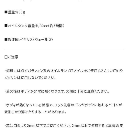
■重量:880g
■オイルタンク容量:約30cc（約5時間）
■製造国:イギリス（ウェールズ）
□ご注意
・燃料には必ずパラフィン系のオイルランプ用オイルをご使用ください。灯油や
ガソリンは使用しないでください。
・着火後はボディが非常に熱くなります。火傷に十分ご注意ください。
・ボディが熱くなっている状態で、フック先端のゴムがボディに触れるとゴムが
変形したり溶けたりすることがあります。
・芯は口金より2mm以下でご使用ください。2mm以上で使用すると本体の変