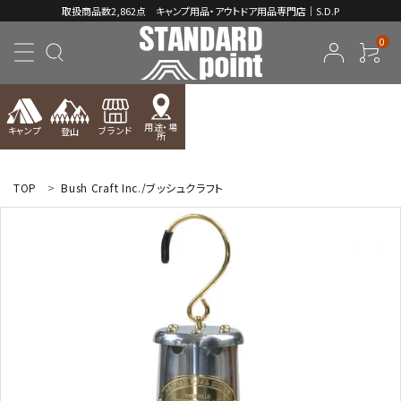
取扱商品数2,862点 キャンプ用品・アウトドア用品専門店｜S.D.P
0
用途・場
キャンプ
ブランド
登山
所
ACCOUNT MENU
ようこそ ゲスト 様
TOP
Bush Craft Inc./ブッシュクラフト
meeting_room
person
ログイン
新規会員登録
コンテンツ
INFORMATION