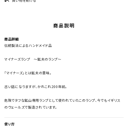
買い物を続ける
undo
商品説明
商品詳細
伝統製法によるハンドメイド品
マイナーズランプ ～鉱夫のランプ～
「マイナーズ」とは鉱夫の意味。
古い話になりますが、かれこれ200年前。
危険でタフな鉱山専用ランプとして使われていたこのランプ、今でもイギリス
のウェールズで製造されています。
使い方