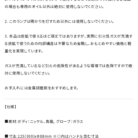
の場合も専用のオイル以外は絶対に使用しないでください。
2. このランプは明かりを灯すため以外には使用しないでください。
3. 本品は炭鉱で使えるほど頑丈ではありますが、実際に引火性ガスが充満す
る炭鉱で使うための内部構造は不要なため省略し、おもとめやすい価格と軽
量化を実現しています。
ガスが充満しているなど引火の危険性があるような環境では危険ですので絶
対に使用しないでください。
お手入れには金属研磨剤をおすすめします。
【仕様】
■素材:ボディ：ニッケル、真鍮, グローブ：ガラス
■寸法:225(300)xΦ88mm ※（）内はハンドル含む寸法