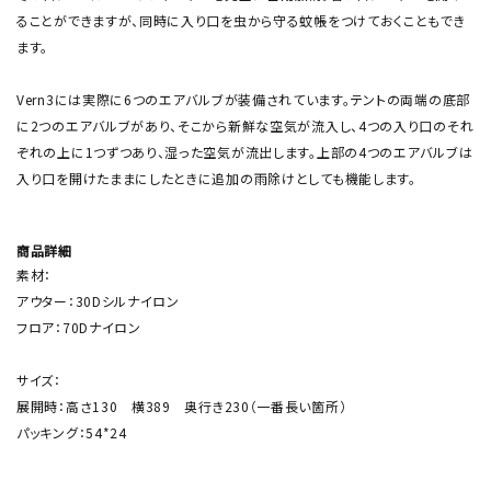
ることができますが、同時に入り口を虫から守る蚊帳をつけておくこともでき
ます。
Vern3には実際に6つのエアバルブが装備されています。テントの両端の底部
に2つのエアバルブがあり、そこから新鮮な空気が流入し、4つの入り口のそれ
ぞれの上に1つずつあり、湿った空気が流出します。上部の4つのエアバルブは
入り口を開けたままにしたときに追加の雨除けとしても機能します。
商品詳細
素材：
アウター：30Dシルナイロン
フロア：70Dナイロン
サイズ：
展開時：高さ130 横389 奥行き230（一番長い箇所）
パッキング：54*24