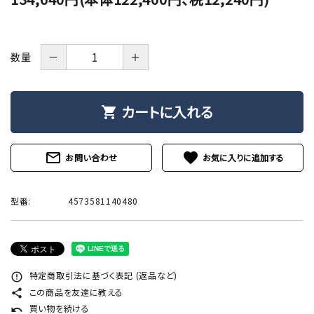
－
＋
数量
カートに入れる
shopping_cart
mail_outline
favorite
お問い合わせ
型番:
4573581140480
特定商取引法に基づく表記 (返品など)
error_outline
この商品を友達に教える
share
買い物を続ける
undo