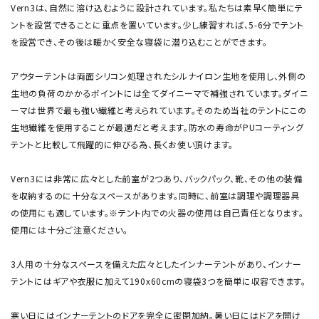
Vern3は、自然に溶け込むように設計されています。私たちは素早く簡単にテ
ントを設営できることに重点を置いています。少し練習すれば、5-6分でテント
を設営でき、その後は暖かく安全な寝袋に潜り込むことができます。
アウターテントは両面シリコン処理されたシルナイロン生地を使用し、外側の
生地の負荷のかかるポイントには全てダイニーマで補強されています。ダイニ
ーマは世界で最も強い繊維と考えられています。そのため当社のテントにこの
生地繊維を使用することが最適だと考えます。防水の寿命がPUコーティング
テントと比較して飛躍的に伸びる為、長くお使い頂けます。
Vern3には非常に広々とした前室が2つあり、バックパック、靴、その他の装備
を収納するのに十分なスペースがあります。同時に、前室は調理や調理器具
の使用にも適しています。※テント内での火器の使用は自己責任となります。
使用には十分ご注意ください。
3人用の十分なスペースを備えた広々としたインナーテントがあり、インナー
テントにはギアや衣服に加えて190x60cmの寝袋3つを簡単に収容できます。
寒い日にはインナーテントのドアを完全に密閉加納。暑い日にはドアを開け