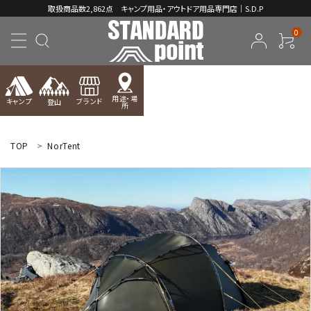
取扱商品数2,862点 キャンプ用品・アウトドア用品専門店｜S.D.P
0
用途・場
キャンプ
ブランド
登山
所
ACCOUNT MENU
ようこそ ゲスト 様
TOP
NorTent
meeting_room
person
ログイン
新規会員登録
コンテンツ
INFORMATION