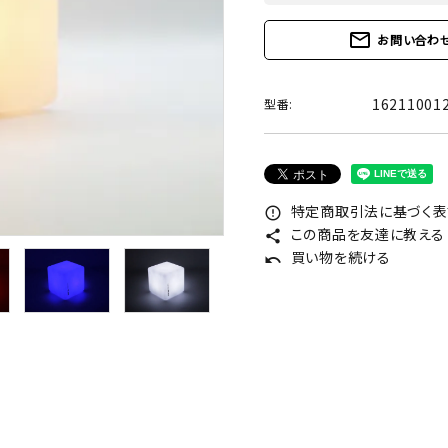
mail_outline
お問い合わ
16211001
型番:
特定商取引法に基づく表記
error_outline
この商品を友達に教える
share
買い物を続ける
undo