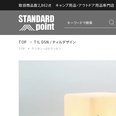
取扱商品数2,862点 キャンプ用品・アウトドア用品専門店｜S
TOP
TIL DSN / ティルデザイン
ACCOUNT MENU
TOP
ランタン・LEDランタン
ようこそ ゲスト 様
meeting_room
person
ログイン
新規会員登録
コンテンツ
INFORMATION