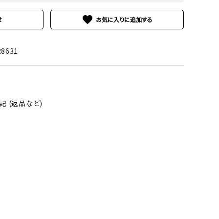
favorite
せ
28631
 (返品など)