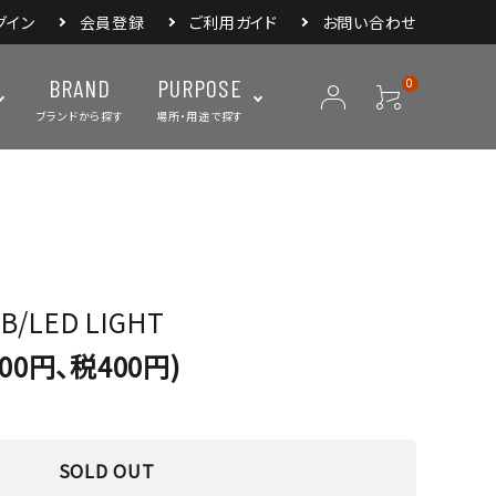
グイン
会員登録
ご利用ガイド
お問い合わせ
BRAND
PURPOSE
0
ブランドから探す
場所・用途で探す
ープ
ランタン・ライト
バックパック
焚き火・グリル
スリーピングアイ
リー
クーラーボックス・
クックウェア
食器・カトラリー・
フィールドギア
ジャグ・ボトル
調理器具
RB/LED LIGHT
000円、税400円)
SOLD OUT