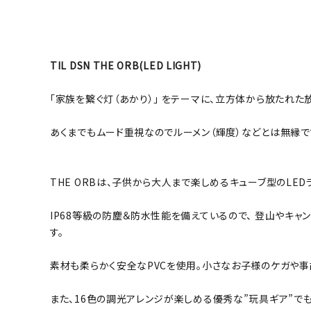
TIL DSN THE ORB(LED LIGHT)
「家族を繋ぐ灯（あかり）」 をテーマに、立方体から放たれ
あくまでもムード重視なのでルーメン（輝度）などとは無縁で
THE ORBは、子供から大人まで楽しめるキューブ型のLED
IP68等級の防塵＆防水性能を備えているので、 登山やキャ
す。
素材も柔らかく安全なPVCを使用。小さなお子様のケガや事
また、16色の調光アレンジが楽しめる優秀な”玩具ギア”でも