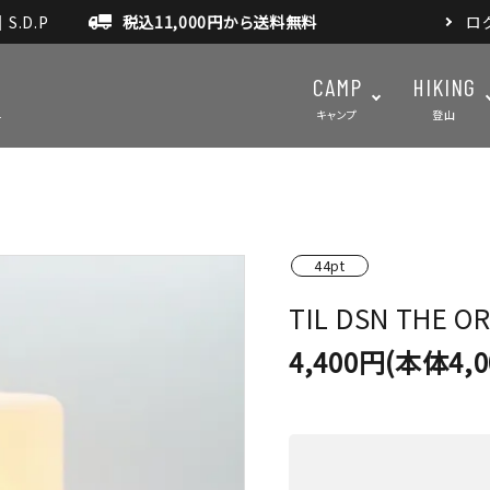
.D.P
税込11,000円から送料無料
ロ
CAMP
HIKING
キャンプ
登山
テント・タープ
テント・タ
44pt
マット・グランドシート
アクセサ
TIL DSN THE O
アウトドアスパイス
4,400円(本体4,