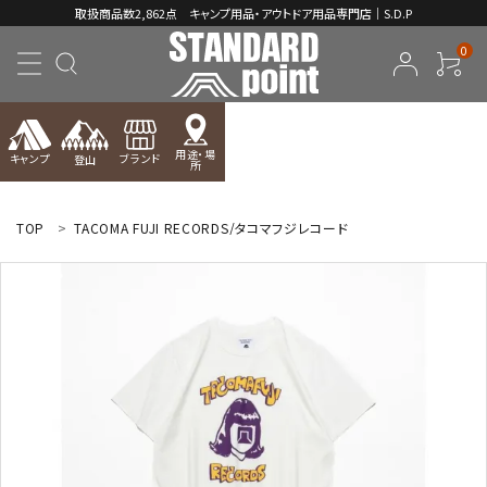
取扱商品数2,862点 キャンプ用品・アウトドア用品専門店｜S.D.P
0
用途・場
キャンプ
ブランド
登山
所
ACCOUNT MENU
ようこそ ゲスト 様
TOP
TACOMA FUJI RECORDS/タコマフジレコード
meeting_room
person
ログイン
新規会員登録
コンテンツ
INFORMATION