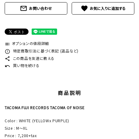
mail_outline
favorite
お問い合わせ
オプションの値段詳細
toc
特定商取引法に基づく表記 (返品など)
error_outline
この商品を友達に教える
share
買い物を続ける
undo
商品説明
TACOMA FUJI RECORDS TACOMA OF NOISE
Color : WHITE (YELLOWx PURPLE)
Size : M〜XL
Price : 7,200+tax