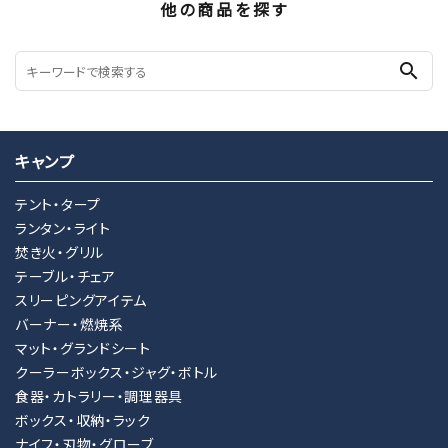
他の商品を探す
search
キャンプ
テント・タープ
ランタン・ライト
焚き火・グリル
テーブル・チェア
スリーピングアイテム
バーナー・燃焼系
マット・グランドシート
クーラーボックス・ジャグ・ボトル
食器・カトラリー・調理器具
ボックス・収納・ラック
ナイフ・刃物・グローブ