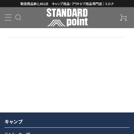
取扱商品数2,862点 キャンプ用品・アウトドア用品専門店｜S.D.P
ホーム
ギャラリー
用途・場
キャンプ
ブランド
登山
所
2024.09.28
コンテンツ
INFORMATION
キャンプ