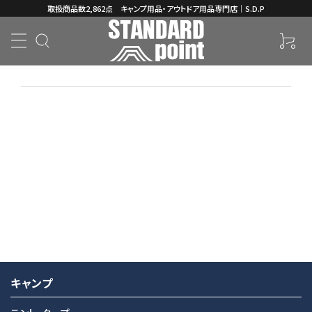
取扱商品数2,862点 キャンプ用品・アウトドア用品専門店｜S.D.P
ホーム
ギャラリー
用途・場
キャンプ
ブランド
登山
所
2025.03.29
コンテンツ
INFORMATION
キャンプ