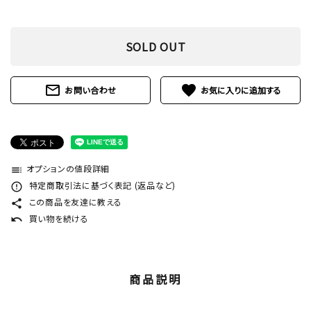
SOLD OUT
mail_outline
favorite
お問い合わせ
オプションの値段詳細
toc
特定商取引法に基づく表記 (返品など)
error_outline
この商品を友達に教える
share
買い物を続ける
undo
商品説明