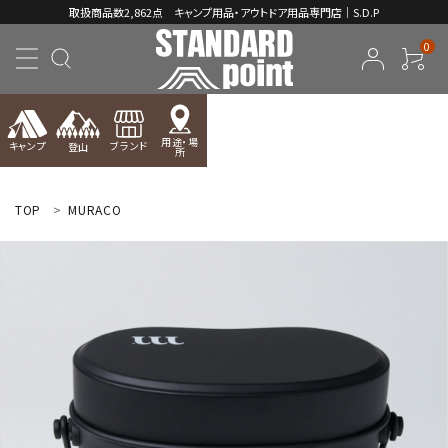
取扱商品数2,862点 キャンプ用品・アウトドア用品専門店｜S.D.P
0
用途・場
キャンプ
ブランド
登山
所
ACCOUNT MENU
ようこそ ゲスト 様
TOP
MURACO
meeting_room
person
ログイン
新規会員登録
コンテンツ
INFORMATION