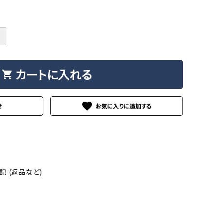
＋
カートに入れる
shopping_cart
favorite
せ
 (返品など)