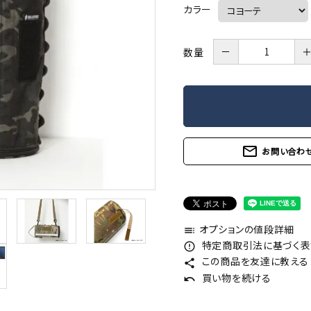
カラー
－
数量
mail_outline
お問い合わ
オプションの値段詳細
toc
特定商取引法に基づく表記
error_outline
この商品を友達に教える
share
買い物を続ける
undo