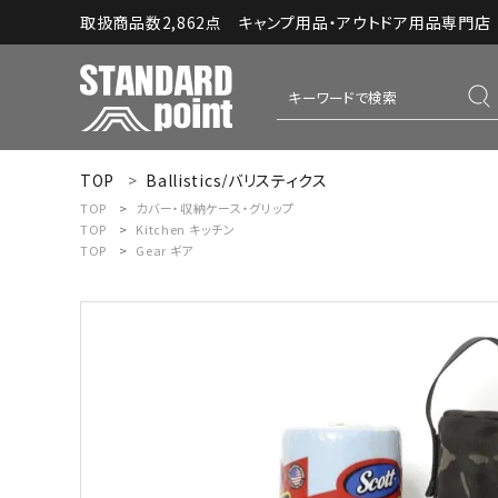
取扱商品数2,862点 キャンプ用品・アウトドア用品専門店｜S
TOP
Ballistics/バリスティクス
ACCOUNT MENU
TOP
カバー・収納ケース・グリップ
ようこそ ゲスト 様
TOP
Kitchen
キッチン
TOP
Gear
ギア
meeting_room
person
ログイン
新規会員登録
コンテンツ
INFORMATION