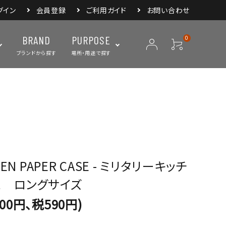
グイン
会員登録
ご利用ガイド
お問い合わせ
BRAND
PURPOSE
0
ブランドから探す
場所・用途で探す
ープ
ランタン・ライト
バックパック
焚き火・グリル
スリーピングアイ
リー
クーラーボックス・
クックウェア
食器・カトラリー・
フィールドギア
ジャグ・ボトル
調理器具
CHEN PAPER CASE - ミリタリーキッチ
ス ロングサイズ
900円、税590円)