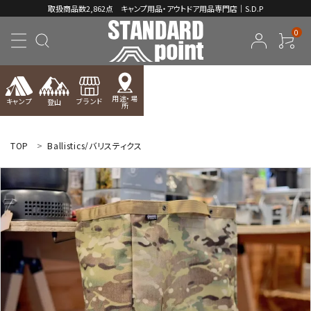
取扱商品数2,862点 キャンプ用品・アウトドア用品専門店｜S.D.P
0
用途・場
キャンプ
ブランド
登山
所
ACCOUNT MENU
ようこそ ゲスト 様
TOP
Ballistics/バリスティクス
meeting_room
person
ログイン
新規会員登録
コンテンツ
INFORMATION