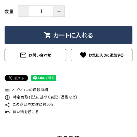
－
＋
数量
カートに入れる
shopping_cart
mail_outline
favorite
お問い合わせ
オプションの値段詳細
toc
特定商取引法に基づく表記 (返品など)
error_outline
この商品を友達に教える
share
買い物を続ける
undo