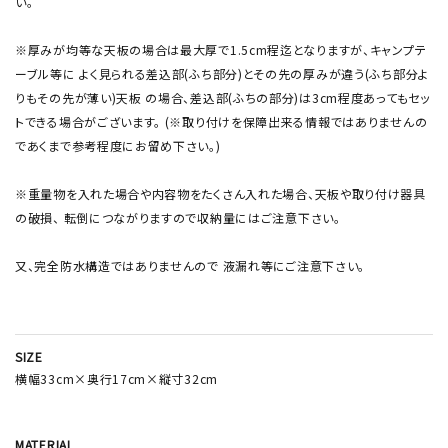
い。
※厚みが均等な天板の場合は最大厚で1.5cm程迄となりますが、キャンプテ
ーブル等に よく見られる差込部(ふち部分)とその先の厚みが違う(ふち部分よ
りもその先が薄い)天板 の場合、差込部(ふちの部分)は3cm程度あってもセッ
トできる場合がございます。 (※取り付けを保障出来る情報ではありませんの
であくまで参考程度にお留め下さい。)
※重量物を入れた場合や内容物をたくさん入れた場合、天板や取り付け器具
の破損、 転倒につながりますので収納量にはご注意下さい。
又、完全防水構造ではありませんので 液漏れ等にご注意下さい。
SIZE
横幅33cm×奥行17cm×縦寸32cm
MATERIAL