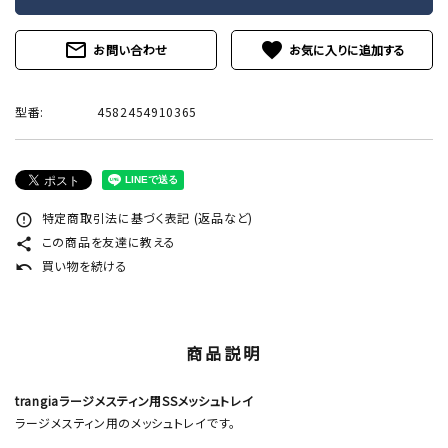
mail_outline
favorite
お問い合わせ
型番:
4582454910365
特定商取引法に基づく表記 (返品など)
error_outline
この商品を友達に教える
share
買い物を続ける
undo
商品説明
trangiaラージメスティン用SSメッシュトレイ
ラージメスティン用のメッシュトレイです。