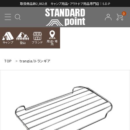
取扱商品数2,862点 キャンプ用品・アウトドア用品専門店｜S.D.P
0
用途・場
キャンプ
ブランド
登山
所
ACCOUNT MENU
ようこそ ゲスト 様
TOP
trangia/トランギア
meeting_room
person
ログイン
新規会員登録
コンテンツ
INFORMATION