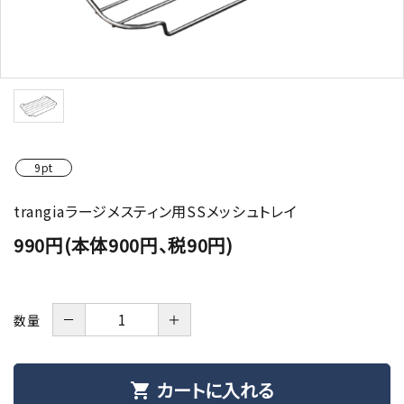
9pt
trangiaラージメスティン用SSメッシュトレイ
990円(本体900円、税90円)
－
＋
数量
カートに入れる
shopping_cart