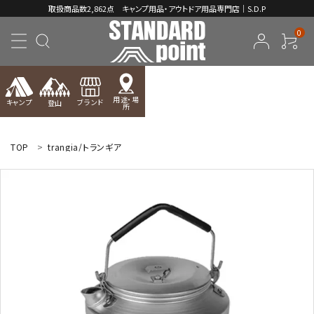
取扱商品数2,862点 キャンプ用品・アウトドア用品専門店｜S.D.P
0
用途・場
キャンプ
ブランド
登山
所
ACCOUNT MENU
ようこそ ゲスト 様
TOP
trangia/トランギア
meeting_room
person
ログイン
新規会員登録
コンテンツ
INFORMATION