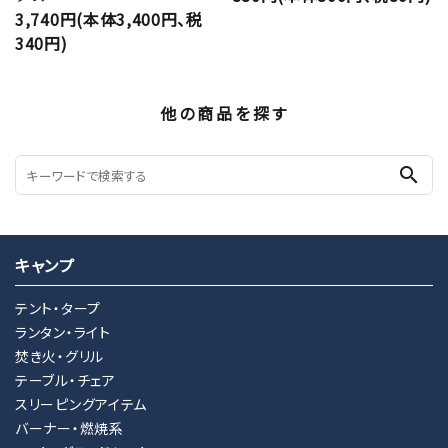
3,740円(本体3,400円、税
340円)
他の商品を探す
search
キャンプ
テント・タープ
ランタン・ライト
焚き火・グリル
テーブル・チェア
スリーピングアイテム
バーナー・燃焼系