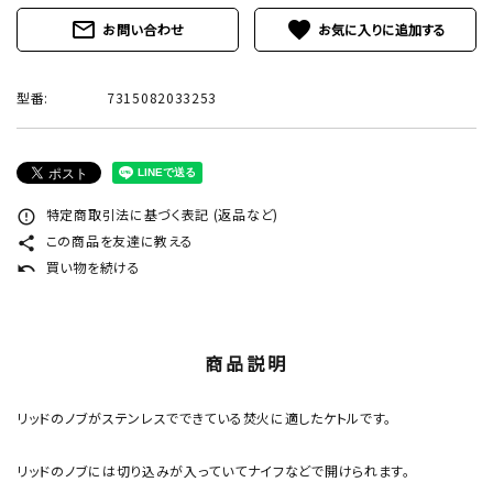
mail_outline
favorite
お問い合わせ
型番:
7315082033253
特定商取引法に基づく表記 (返品など)
error_outline
この商品を友達に教える
share
買い物を続ける
undo
商品説明
リッドのノブがステンレスでできている焚火に適したケトルです。
リッドのノブには切り込みが入っていてナイフなどで開けられます。