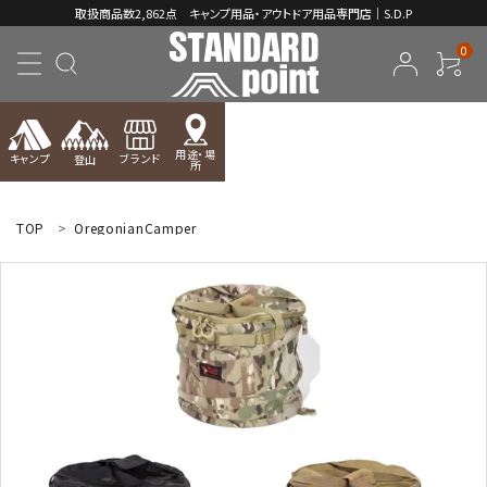
取扱商品数2,862点 キャンプ用品・アウトドア用品専門店｜S.D.P
0
用途・場
キャンプ
ブランド
登山
所
ACCOUNT MENU
ようこそ ゲスト 様
TOP
OregonianCamper
meeting_room
person
ログイン
新規会員登録
コンテンツ
INFORMATION