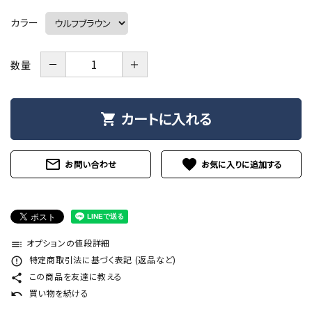
カラー
－
＋
数量
カートに入れる
shopping_cart
mail_outline
favorite
お問い合わせ
オプションの値段詳細
toc
特定商取引法に基づく表記 (返品など)
error_outline
この商品を友達に教える
share
買い物を続ける
undo