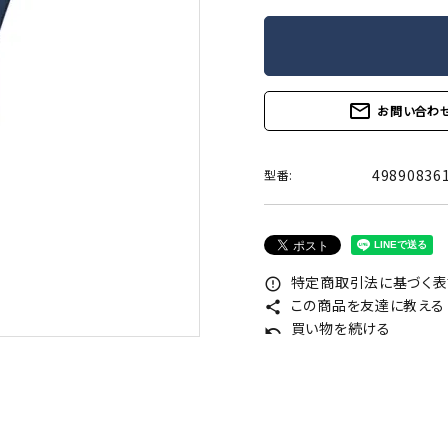
mail_outline
お問い合わ
49890836
型番:
特定商取引法に基づく表記
error_outline
この商品を友達に教える
share
買い物を続ける
undo