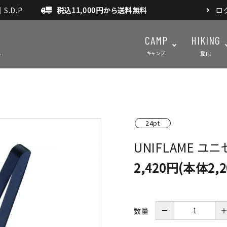
.D.P
税込11,000円から送料無料
ロ
CAMP
HIKING
キャンプ
登山
テント・タープ
テント・タ
24pt
マット・グランドシート
アクセサ
UNIFLAME ユ
アウトドアスパイス
2,420円(本体2,
－
数量