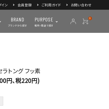
グイン
会員登録
ご利用ガイド
お問い合わせ
BRAND
PURPOSE
0
ブランドから探す
場所・用途で探す
ープ
ランタン・ライト
バックパック
焚き火・グリル
スリーピングアイ
リー
クーラーボックス・
クックウェア
食器・カトラリー・
フィールドギア
ジャグ・ボトル
調理器具
ニセラトング フッ素
200円、税220円)
＋