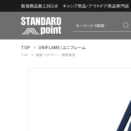
取扱商品数2,862点 キャンプ用品・アウトドア用品専門店｜S
TOP
UNIFLAME/ユニフレーム
ACCOUNT MENU
TOP
食器・カトラリー・調理器具
ようこそ ゲスト 様
meeting_room
person
ログイン
新規会員登録
コンテンツ
INFORMATION