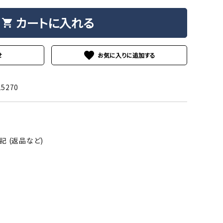
カートに入れる
shopping_cart
favorite
せ
15270
 (返品など)