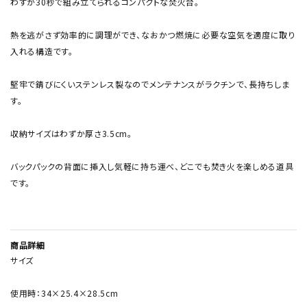
わずか30秒で組み立てられるコンパクトな焚火台。
熱を逃がさず効率的に調理ができ、なおかつ燃焼に必要な空気を適度に取り
入れる構造です。
堅牢で錆びにくいステンレス製なのでメンテナンスがラクチンで、長持ちしま
す。
収納サイズはわずか厚さ3.5cm。
バックパックの背面に挿入し気軽に持ち運べ、どこでも焚き火を楽しめる道具
です。
商品詳細
サイズ
使用時：34×25.4×28.5cm