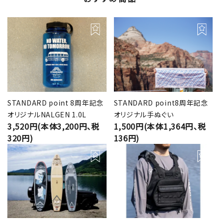
STANDARD point 8周年記念
STANDARD point8周年記念
オリジナルNALGEN 1.0L
オリジナル手ぬぐい
3,520円(本体3,200円、税
1,500円(本体1,364円、税
320円)
136円)