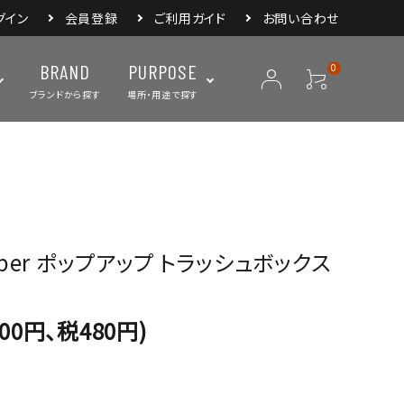
グイン
会員登録
ご利用ガイド
お問い合わせ
BRAND
PURPOSE
0
ブランドから探す
場所・用途で探す
ープ
ランタン・ライト
バックパック
焚き火・グリル
スリーピングアイ
リー
クーラーボックス・
クックウェア
食器・カトラリー・
フィールドギア
ジャグ・ボトル
調理器具
Camper ポップアップ トラッシュボックス
800円、税480円)