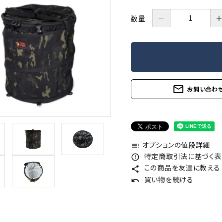
－
数量
mail_outline
お問い合わ
オプションの値段詳細
toc
特定商取引法に基づく表記
error_outline
この商品を友達に教える
share
買い物を続ける
undo