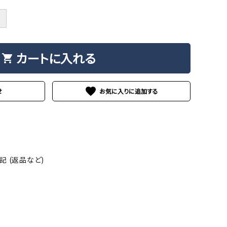
＋
カートに入れる
shopping_cart
favorite
せ
 (返品など)