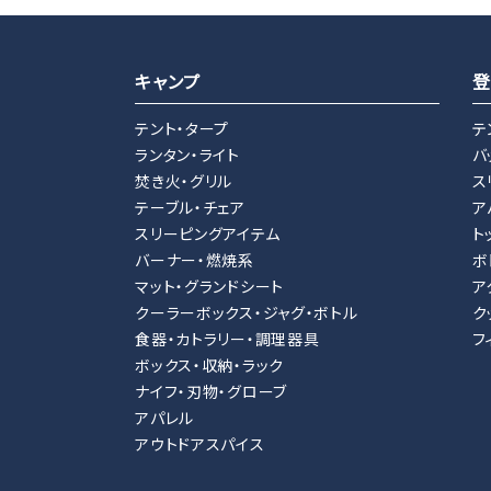
キャンプ
登
テント・タープ
テ
ランタン・ライト
バ
焚き火・グリル
ス
テーブル・チェア
ア
スリーピングアイテム
ト
バーナー・燃焼系
ボ
マット・グランドシート
ア
クーラーボックス・ジャグ・ボトル
ク
食器・カトラリー・調理器具
フ
ボックス・収納・ラック
ナイフ・刃物・グローブ
アパレル
アウトドアスパイス