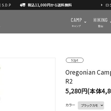
.D.P
税込11,000円から送料無料
ロ
CAMP
HIKING
キャンプ
登山
テント・タープ
テント・タ
52pt
マット・グランドシート
アクセサ
Oregonian 
アウトドアスパイス
R2
5,280円(本体4,
カラー