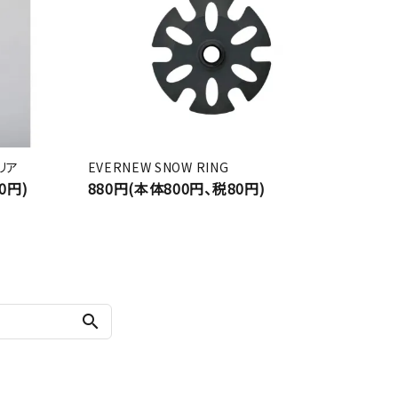
クリア
EVERNEW SNOW RING
0円)
880円(本体800円、税80円)
search