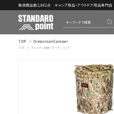
取扱商品数2,862点 キャンプ用品・アウトドア用品専門店｜S
TOP
OregonianCamper
ACCOUNT MENU
TOP
ボックス・収納・ポーチ・バッグ
ようこそ ゲスト 様
meeting_room
person
ログイン
新規会員登録
コンテンツ
INFORMATION