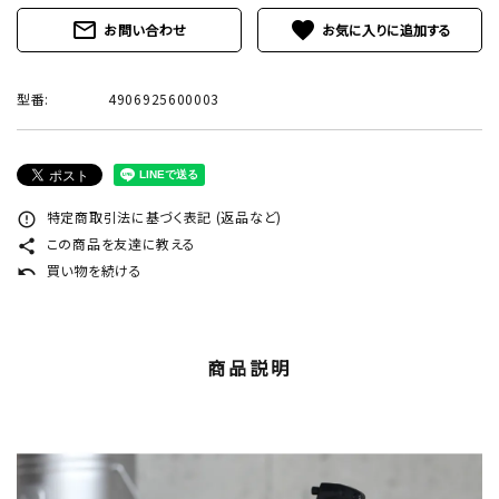
mail_outline
favorite
お問い合わせ
型番:
4906925600003
特定商取引法に基づく表記 (返品など)
error_outline
この商品を友達に教える
share
買い物を続ける
undo
商品説明