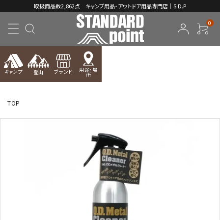
取扱商品数2,862点 キャンプ用品・アウトドア用品専門店｜S.D.P
0
用途・場
キャンプ
ブランド
登山
所
ACCOUNT MENU
ようこそ ゲスト 様
TOP
meeting_room
person
ログイン
新規会員登録
コンテンツ
INFORMATION