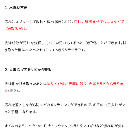
１．水洗い不要
汚れにスプレーして数秒～数分置き（※１）、
汚れに馴染ませてウエスなどで
拭き取るだけ。
洗浄成分が汚れを分解し、しつこい汚れもするっと拭き取ることができます。拭
き取った後はべたべたせずに、すっきりサラサラです。
２．大事なギアをサビから守る
洗浄剤を拭き取ったあとは
防サビ成分が表面に残り、金属をサビから守りま
す
（※２）。
汚れを落としながら防サビのメンテナンスができるので、ギアのお手入れがぐ
っと手軽になります。
オイルのようにべたつかず、ナイフやナタ、ハサミやノコギリなど切れ味が気に