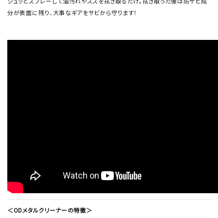
シュッとスプレーして油汚れやススを拭き取るだけ。拭き取った後は防サビ成
分が表面に残り、大事なギアをサビから守ります！
＜ODメタルクリーナーの特徴＞