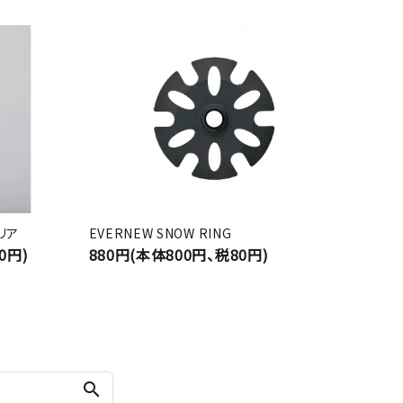
クリア
EVERNEW SNOW RING
0円)
880円(本体800円、税80円)
search