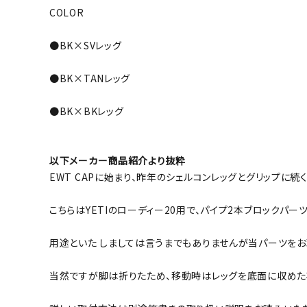
COLOR
●BK×SVレッグ
●BK×TANレッグ
●BK×BKレッグ
以下メーカー商品紹介より抜粋
EWT CAPに始まり、昨年のシェルコンレッグとグリップに続
こちらはYETIのローディー20用で、パイプ2本ブロックパーツ
用途といた しましては言うまでもありませんが当パーツを
当然ですが脚は折りたため、移動時はレッグを底面に収めた