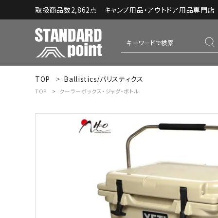
取扱商品数2,862点 キャンプ用品・アウトドア用品専門店｜S
TOP
Ballistics/バリスティクス
ACCOUNT MENU
TOP
クーラーボックス・ジャグ・ボトル
ようこそ ゲスト 様
meeting_room
person
ログイン
新規会員登録
コンテンツ
INFORMATION