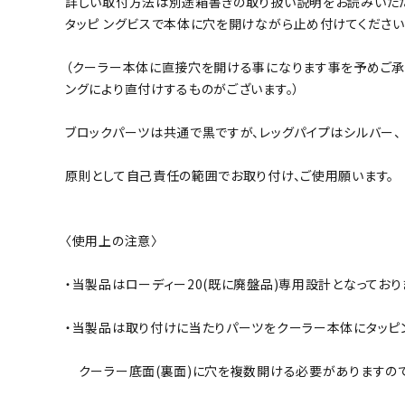
詳しい取付方法は別途箱書きの取り扱い説明をお読みいただ
タッピ ングビスで本体に穴を開けながら止め付けてください
（クーラー本体に直接穴を開ける事になります事を予めご承知
ングにより直付けするものがございます。）
ブロックパーツは共通で黒ですが、レッグパイプはシルバー、 B
原則として自己責任の範囲でお取り付け、ご使用願います。
〈使用上の注意〉
・当製品はローディー20(既に廃盤品)専用設計となってお
・当製品は取り付けに当たりパーツをクーラー本体にタッピ
クーラー底面(裏面)に穴を複数開ける必要がありますので