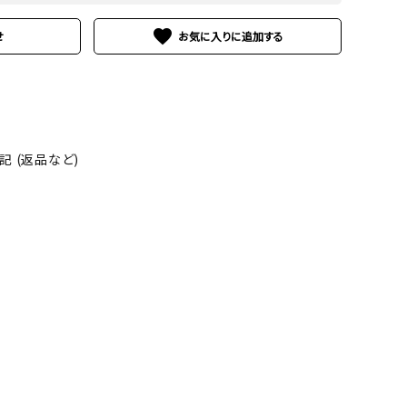
favorite
せ
 (返品など)