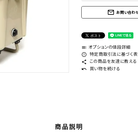
mail_outline
お問い合わ
オプションの値段詳細
toc
特定商取引法に基づく表記
error_outline
この商品を友達に教える
share
買い物を続ける
undo
商品説明