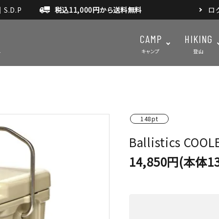
.D.P
税込11,000円から送料無料
ロ
CAMP
HIKING
キャンプ
登山
テント・タープ
テント・タ
148pt
マット・グランドシート
アクセサ
Ballistics COO
アウトドアスパイス
14,850円(本体13