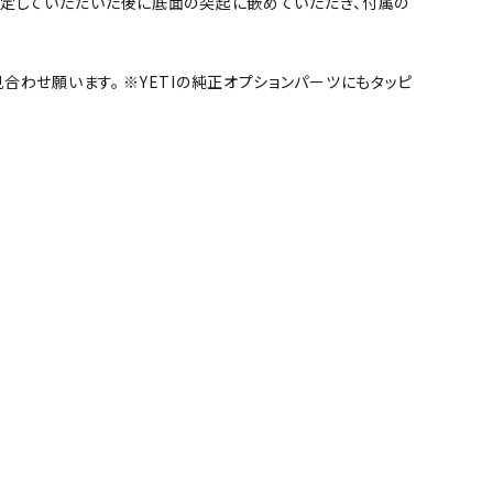
固定していただいた後に底面の突起に嵌めていただき、付属の
わせ願います。 ※YETIの純正オプションパーツにもタッピ