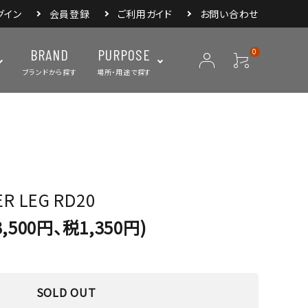
グイン
会員登録
ご利用ガイド
お問い合わせ
BRAND
PURPOSE
0
ブランドから探す
場所・用途で探す
ープ
ランタン・ライト
バックパック
焚き火・グリル
スリーピングアイ
リー
クーラーボックス・
クックウェア
食器・カトラリー・
フィールドギア
ジャグ・ボトル
調理器具
LER LEG RD20
,500円、税1,350円)
SOLD OUT