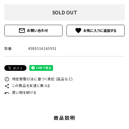
SOLD OUT
mail_outline
favorite
お問い合わせ
型番:
4580516165951
特定商取引法に基づく表記 (返品など)
error_outline
この商品を友達に教える
share
買い物を続ける
undo
商品説明