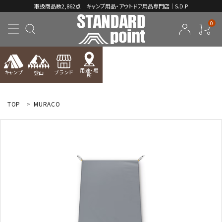
取扱商品数2,862点 キャンプ用品・アウトドア用品専門店｜S.D.P
0
用途・場
キャンプ
ブランド
登山
所
ACCOUNT MENU
ようこそ ゲスト 様
TOP
MURACO
meeting_room
person
ログイン
新規会員登録
コンテンツ
INFORMATION