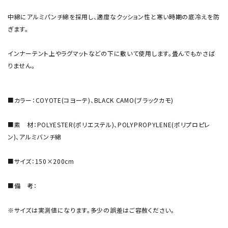
中綿にアルミパンチ綿を採用し、適度なクッション性と寒い時期の底冷えを防
ぎます。
インナーテント上やラグマットなどの下に敷いて使用します。畳んでもかさば
りません。
■カラー：COYOTE(コヨーテ)、BLACK CAMO(ブラックカモ)
■素 材：POLYESTER(ポリエステル)、POLYPROPYLENE(ポリプロピレ
ン)、アルミバンチ綿
■サイズ：150×200cm
■備 考：
※サイズは実測値になります。多少の誤差はご容赦ください。