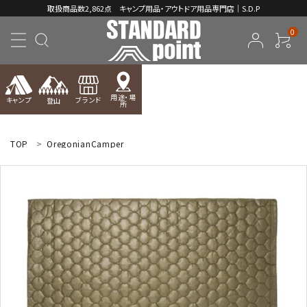
取扱商品数2,862点 キャンプ用品・アウトドア用品専門店｜S.D.P
0
用途・場
キャンプ
ブランド
登山
所
ACCOUNT MENU
ようこそ ゲスト 様
TOP
OregonianCamper
meeting_room
person
ログイン
新規会員登録
コンテンツ
INFORMATION