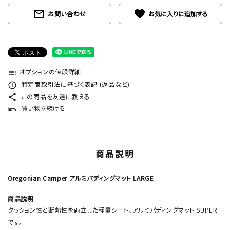
mail_outline
favorite
お問い合わせ
オプションの値段詳細
toc
特定商取引法に基づく表記 (返品など)
error_outline
この商品を友達に教える
share
買い物を続ける
undo
商品説明
Oregonian Camper アルミパディングマット LARGE
商品説明
クッション性と断熱性を両立した軽量シート、アルミパディングマット SUPER
です。