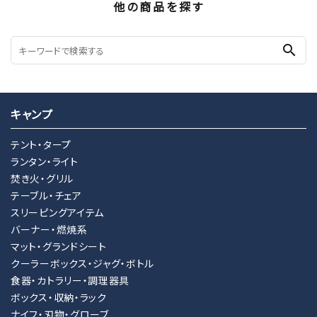
他の商品を探す
search
キャンプ
テント・タープ
ランタン・ライト
焚き火・グリル
テーブル・チェア
スリーピングアイテム
バーナー・燃焼系
マット・グランドシート
クーラーボックス・ジャグ・ボトル
食器・カトラリー・調理器具
ボックス・収納・ラック
ナイフ・刃物・グローブ