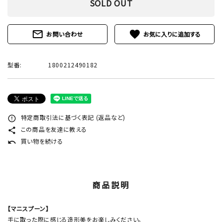
SOLD OUT
mail_outline
favorite
お問い合わせ
型番:
1800212490182
特定商取引法に基づく表記 (返品など)
error_outline
この商品を友達に教える
share
買い物を続ける
undo
商品説明
【マニスプーン】
手に取った際に感じる造形美をお楽しみください。