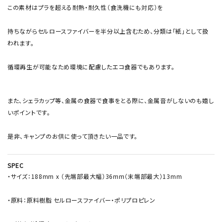
この素材はプラを超える耐熱・耐久性（食洗機にも対応）を
持ちながらセルロースファイバーを半分以上含むため、分類は「紙」として扱
われます。
循環再生が可能なため環境に配慮したエコ食器でもあります。
また、シェラカップ等、金属の食器で食事をとる際に、金属音がしないのも嬉し
いポイントです。
是非、キャンプのお供に使って頂きたい一品です。
SPEC
・サイズ：188mm x （先端部最大幅）36mm（末端部最大）13mm
・原料：原料樹脂 セルロースファイバー・ポリプロピレン