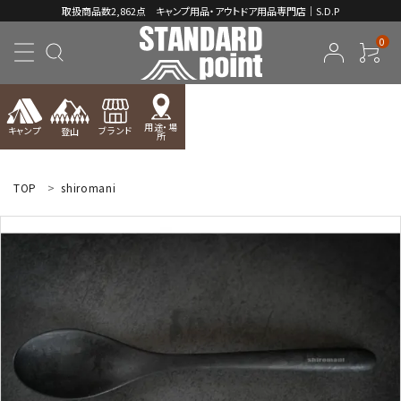
取扱商品数2,862点 キャンプ用品・アウトドア用品専門店｜S.D.P
0
用途・場
キャンプ
ブランド
登山
所
ACCOUNT MENU
ようこそ ゲスト 様
TOP
shiromani
meeting_room
person
ログイン
新規会員登録
コンテンツ
INFORMATION