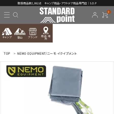
取扱商品数2,862点 キャンプ用品・アウトドア用品専門店｜S.D.P
0
用途・場
キャンプ
ブランド
登山
所
ACCOUNT MENU
ようこそ ゲスト 様
TOP
NEMO EQUIPMENT/ニーモ イクイプメント
meeting_room
person
ログイン
新規会員登録
コンテンツ
INFORMATION