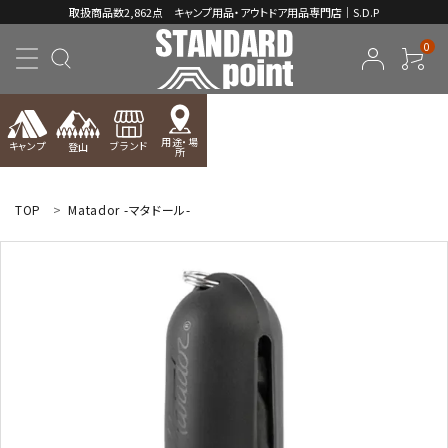
取扱商品数2,862点 キャンプ用品・アウトドア用品専門店｜S.D.P
0
用途・場
キャンプ
ブランド
登山
所
ACCOUNT MENU
ようこそ ゲスト 様
TOP
Matador -マタドール-
meeting_room
person
ログイン
新規会員登録
コンテンツ
INFORMATION