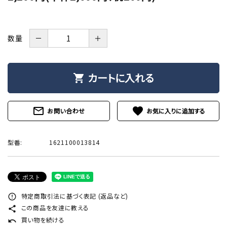
－
＋
数量
カートに入れる
shopping_cart
mail_outline
favorite
お問い合わせ
型番:
1621100013814
特定商取引法に基づく表記 (返品など)
error_outline
この商品を友達に教える
share
買い物を続ける
undo