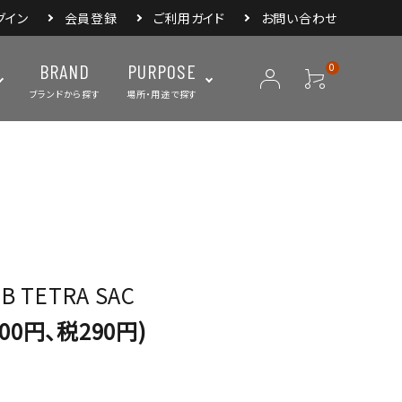
グイン
会員登録
ご利用ガイド
お問い合わせ
BRAND
PURPOSE
0
ブランドから探す
場所・用途で探す
ープ
ランタン・ライト
バックパック
焚き火・グリル
スリーピングアイ
リー
クーラーボックス・
クックウェア
食器・カトラリー・
フィールドギア
ジャグ・ボトル
調理器具
B TETRA SAC
900円、税290円)