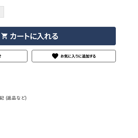
＋
カートに入れる
shopping_cart
favorite
せ
 (返品など)