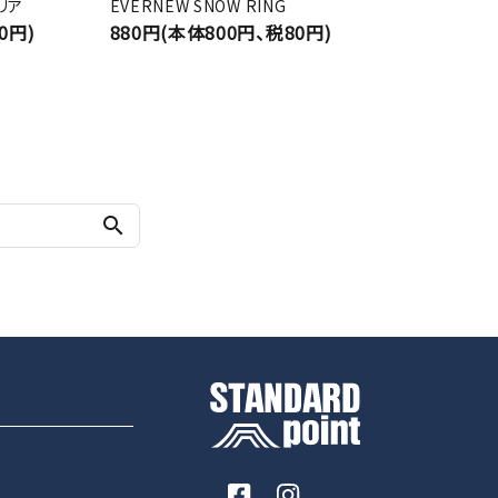
クリア
EVERNEW SNOW RING
0円)
880円(本体800円、税80円)
search