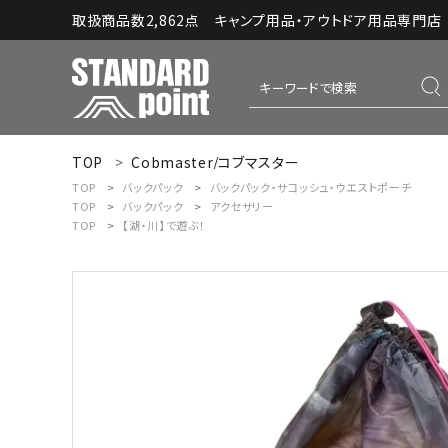
取扱商品数2,862点 キャンプ用品・アウトドア用品専門店｜S
TOP
Cobmaster/コブマスター
ACCOUNT MENU
TOP
バックパック
バックパック・サコッシュ・ウエストポーチ
ようこそ ゲスト 様
TOP
バックパック
アクセサリー
TOP
【湖・川】で遊ぶ！
meeting_room
person
ログイン
新規会員登録
コンテンツ
INFORMATION