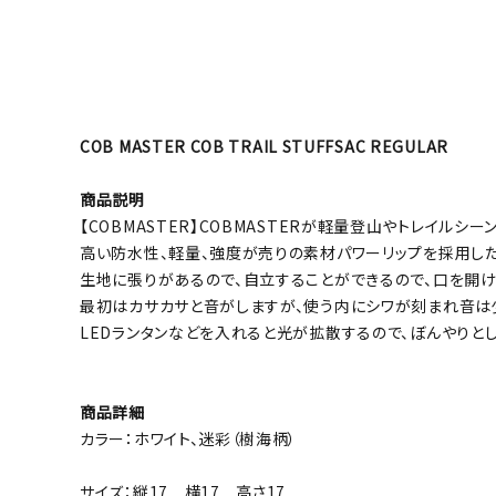
COB MASTER COB TRAIL STUFFSAC REGULAR
商品説明
【COBMASTER】COBMASTERが軽量登山やトレイルシーン
高い防水性、軽量、強度が売りの素材パワーリップを採用したTE
生地に張りがあるので、自立することができるので、口を開け
最初はカサカサと音がしますが、使う内にシワが刻まれ音は
LEDランタンなどを入れると光が拡散するので、ぼんやりと
商品詳細
カラー：ホワイト、迷彩（樹海柄）
サイズ：縦17 横17 高さ17