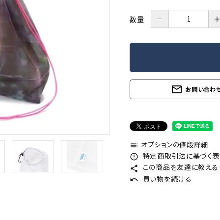
－
数量
mail_outline
お問い合わ
オプションの値段詳細
toc
特定商取引法に基づく表記
error_outline
この商品を友達に教える
share
買い物を続ける
undo