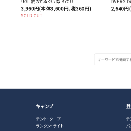
UGL 旅のてぬぐい 淼 BYOU
DVERG 
3,960円(本体3,600円、税360円)
2,640円
SOLD OUT
キャンプ
登
テント・タープ
テ
ランタン・ライト
バ