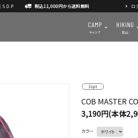
.D.P
税込11,000円から送料無料
ロ
CAMP
HIKING
キャンプ
登山
テント・タープ
テント・タ
マット・グランドシート
アクセサ
31pt
アウトドアスパイス
COB MASTER CO
3,190円(本体2,
カラー